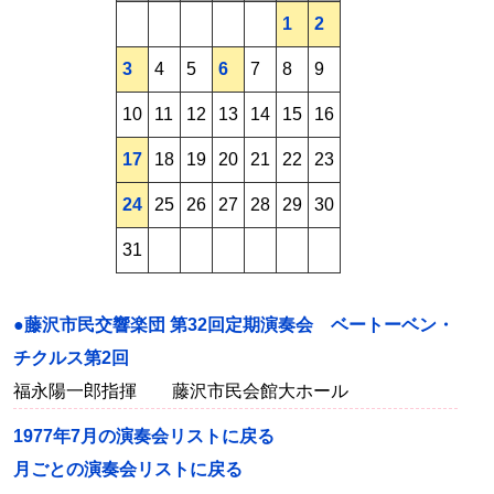
1
2
3
4
5
6
7
8
9
10
11
12
13
14
15
16
17
18
19
20
21
22
23
24
25
26
27
28
29
30
31
●藤沢市民交響楽団 第32回定期演奏会 ベートーベン・
チクルス第2回
福永陽一郎指揮 藤沢市民会館大ホール
1977年7月の演奏会リストに戻る
月ごとの演奏会リストに戻る