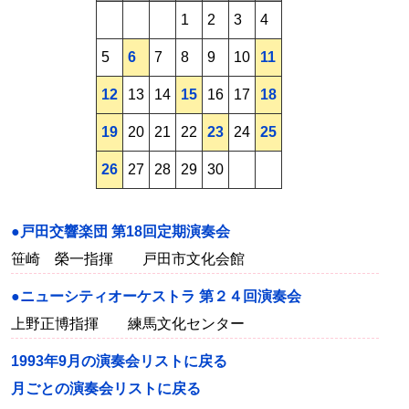
1
2
3
4
5
6
7
8
9
10
11
12
13
14
15
16
17
18
19
20
21
22
23
24
25
26
27
28
29
30
●戸田交響楽団 第18回定期演奏会
笹崎 榮一指揮 戸田市文化会館
●ニューシティオーケストラ 第２４回演奏会
上野正博指揮 練馬文化センター
1993年9月の演奏会リストに戻る
月ごとの演奏会リストに戻る