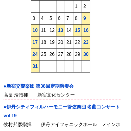
1
2
3
4
5
6
7
8
9
10
11
12
13
14
15
16
17
18
19
20
21
22
23
24
25
26
27
28
29
30
31
●新宿交響楽団 第38回定期演奏会
高畠 浩指揮 新宿文化センター
●伊丹シティフィルハーモニー管弦楽団 名曲コンサート
vol.19
牧村邦彦指揮 伊丹アイフォニックホール メインホ