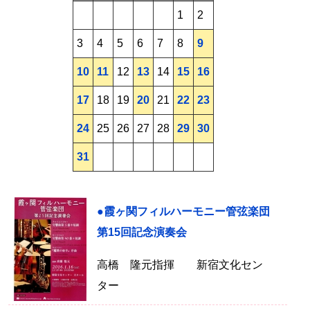
1
2
3
4
5
6
7
8
9
10
11
12
13
14
15
16
17
18
19
20
21
22
23
24
25
26
27
28
29
30
31
●霞ヶ関フィルハーモニー管弦楽団
第15回記念演奏会
高橋 隆元指揮 新宿文化セン
ター