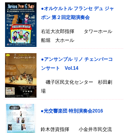
●オルケルトル フランセ デュ ジャ
ポン 第２回定期演奏会
右近大次郎指揮 タワーホール
船堀 大ホール
●アンサンブル リノ チェンバーコ
ンサート Vol.14
磯子区民文化センター 杉田劇
場
●光交響楽団 特別演奏会2016
鈴木啓資指揮 小金井市民交流