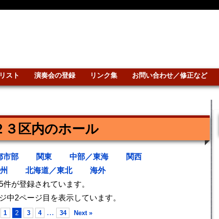
リスト
演奏会の登録
リンク集
お問い合わせ／修正など
２３区内のホール
都市部
関東
中部／東海
関西
州
北海道／東北
海外
05件が登録されています。
ージ中2ページ目を表示しています。
…
1
2
3
4
34
Next »