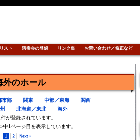
リスト
演奏会の登録
リンク集
お問い合わせ／修正など
海外のホール
都市部
関東
中部／東海
関西
州
北海道／東北
海外
1件が登録されています。
ジ中1ページ目を表示しています。
1
2
Next »