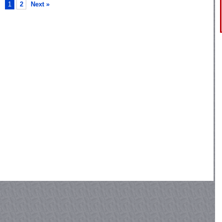
1
2
Next »