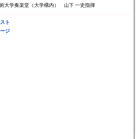
東京藝術大学奏楽堂（大学構内） 山下 一史指揮
スト
ージ