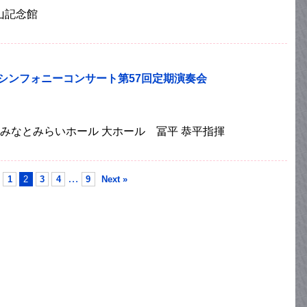
倉山記念館
北シンフォニーコンサート第57回定期演奏会
)横浜みなとみらいホール 大ホール 冨平 恭平指揮
…
1
2
3
4
9
Next »