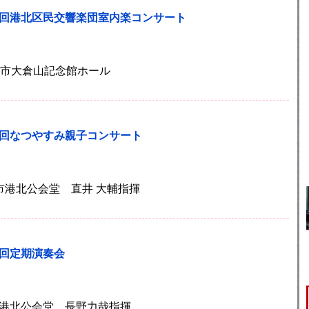
13回港北区民交響楽団室内楽コンサート
)横浜市大倉山記念館ホール
9回なつやすみ親子コンサート
横浜市港北公会堂 直井 大輔指揮
2回定期演奏会
浜市港北公会堂 長野力哉指揮