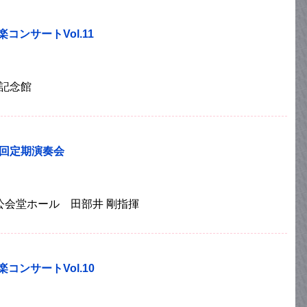
コンサートVol.11
山記念館
8回定期演奏会
港北公会堂ホール 田部井 剛指揮
コンサートVol.10