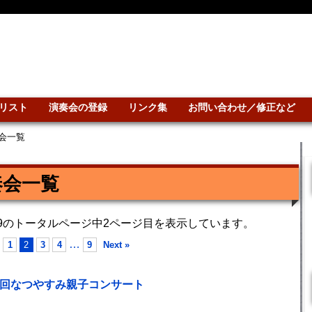
リスト
演奏会の登録
リンク集
お問い合わせ／修正など
会一覧
奏会一覧
。9のトータルページ中2ページ目を表示しています。
…
1
2
3
4
9
Next »
20回なつやすみ親子コンサート