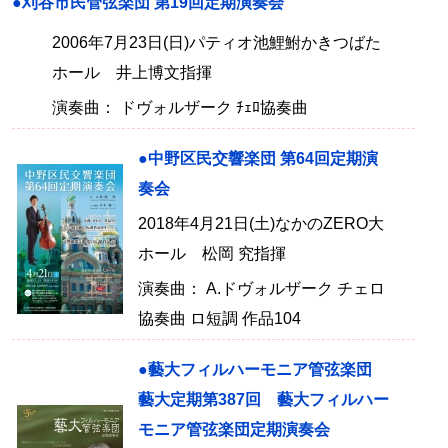
●刈谷市民管弦楽団 第19回定期演奏会
2006年7月23日(日)パティオ池鯉鮒かきつばた
ホール 井上博文指揮
演奏曲： ドヴォルザーク ﾁｪﾛ協奏曲
●中野区民交響楽団 第64回定期演
奏会
2018年4月21日(土)なかのZERO大
ホール 松岡 究指揮
演奏曲： A.ドヴォルザーク チェロ
協奏曲 ロ短調 作品104
●藝大フィルハーモニア管弦楽団
藝大定期第387回 藝大フィルハー
モニア管弦楽団定期演奏会