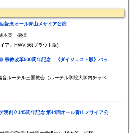
0回記念オール青山メサイア公演
 樋本英一指揮
ア』HWV.56(プラウト版)
京 宗教改革500周年記念 《ダイジェスト版》バッ
)日本福音ルーテル三鷹教会（ルーテル学院大学内チャペ
学院創立145周年記念 第44回オール青山メサイア公