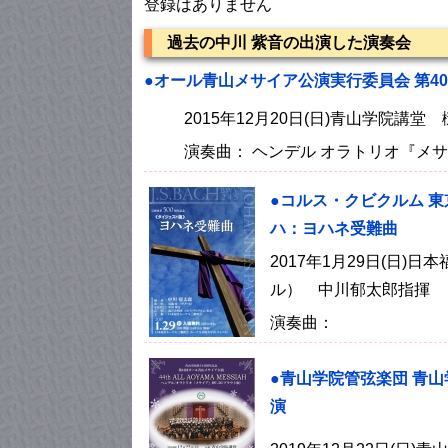
登録はありません
過去の中川 紫音の出演した演奏会
●オール青山メサイア公演実行委員会 第4
2015年12月20日(日)青山学院講堂
演奏曲： ヘンデル オラトリオ『メサイ
●コルス・クビクルム 東
ハ：ヨハネ受難曲
2017年1月29日(日
ル） 中川郁太郎指揮
演奏曲：
●青山学院管弦楽団 青山
演