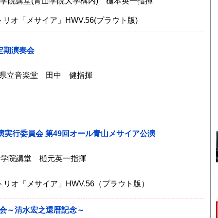
)青山学院講堂(青山学院大学構内) 樋本英一指揮
リオ「メサイア」HWV.56(プラウト版)
回定期演奏会
奈川県立音楽堂 田中 健指揮
演実行委員会 第49回オール青山メサイア公演
)青山学院講堂 樋元英一指揮
トリオ「メサイア」HWV.56（プラウト版）
奏会～清水宏之還暦記念～