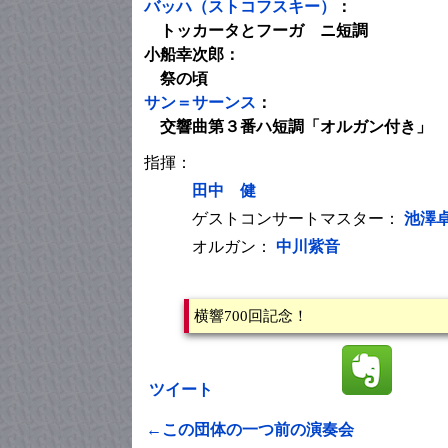
バッハ（ストコフスキー）
：
トッカータとフーガ ニ短調
小船幸次郎：
祭の頃
サン＝サーンス
：
交響曲第３番ハ短調「オルガン付き」
指揮：
田中 健
ゲストコンサートマスター：
池澤
オルガン：
中川紫音
横響700回記念！
ツイート
←この団体の一つ前の演奏会