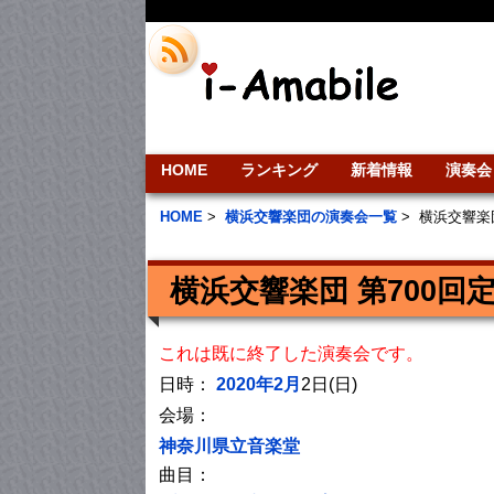
HOME
ランキング
新着情報
演奏会
HOME
>
横浜交響楽団の演奏会一覧
>
横浜交響楽
横浜交響楽団 第700回
これは既に終了した演奏会です。
日時：
2020年2月
2日(日)
会場：
神奈川県立音楽堂
曲目：