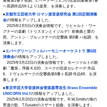
重奏第2番ト長調、L.ベートーヴェンの弦楽四重奏第7番
ヘ長調作品59-1より1楽章、を演奏します。
●
京都市立芸術大学 ロマン派音楽研究会 第1回定期演奏
会
の情報をアップしました。
2025年2月5日の演奏会情報です。リヒャルト・ワー
グナーの楽劇《トリスタンとイゾルデ》前奏曲と愛の
死、アントン・ブルックナーの交響曲 第8番 ハ短調、を
演奏します。
●
エバーグリーンフィルハーモニーオーケストラ 第6回
演奏会
の情報をアップしました。
2025年3月22日の演奏会情報です。モーツァルトの歌
劇「魔笛」序曲 K.620、スークの弦楽セレナーデ 作品
6、ドヴォルザークの交響曲第8番ト長調 作品68、を演
奏します。
●
東京学芸大学音楽科金管楽器専攻生 Brass Ensemble
UNICORN Vol.7
の情報をアップしました。
2025年2月20日の演奏会情報です。R.W.Smithの海の
男達の歌、T.Susatoのスザート組曲、を演奏します。