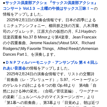
●
サックス倶楽部アクシェ 『サックス倶楽部アクシェ』
コンサート Vol.1３ ～土曜の午後はサックス三昧！～
の
情報をアップしました。
2025年2月1日の演奏会情報です。日本の四季による
ミニチュアシンフォニー、櫛田朕之扶の万葉、八木澤教
司のノヴェレッテ、江原大介の仮想の月、F.J.Haydnの
弦楽四重奏 No.37 B Minorより第4楽章、Jean Francaix
の小四重奏曲、Jerome NaulaisのAtout SAX、Richard
RodgersのMy Favorite Things、Alfred ReedのArmenian
Dances Part 1、を演奏します。
●
ＤＮＰフィルハーモニック・アンサンブル 第４４回ふ
れあい音楽会
の情報をアップしました。
2025年2月24日の演奏会情報です。リストの交響詩
「前奏曲（レ・プレリュード）」S.97、ベートーヴェン
のゲレルトの詩による６つの歌 Op.48より 第4曲「自
然における神の栄光」（合唱／管弦楽編）、ワーグナー
の楽劇「ニュルンベルクのマイスタージンガー」より
「第1幕への前奏曲」、第3幕より「目覚めよ、朝は近づ