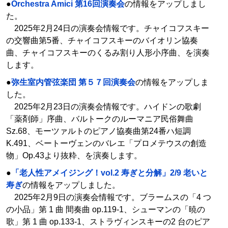
●
Orchestra Amici 第16回演奏会
の情報をアップしまし
た。
2025年2月24日の演奏会情報です。チャイコフスキー
の交響曲第5番、チャイコフスキーのバイオリン協奏
曲、チャイコフスキーのくるみ割り人形小序曲、を演奏
します。
●
弥生室内管弦楽団 第５７回演奏会
の情報をアップしま
した。
2025年2月23日の演奏会情報です。ハイドンの歌劇
「薬剤師」序曲、バルトークのルーマニア民俗舞曲
Sz.68、モーツァルトのピアノ協奏曲第24番ハ短調
K.491、ベートーヴェンのバレエ「プロメテウスの創造
物」Op.43より抜粋、を演奏します。
●
「老人性アメイジング！vol.2 寿ぎと分解」2/9 老いと
寿ぎ
の情報をアップしました。
2025年2月9日の演奏会情報です。ブラームスの「4 つ
の小品」第 1 曲 間奏曲 op.119-1、シューマンの「暁の
歌」第 1 曲 op.133-1、ストラヴィンスキーの2 台のピア