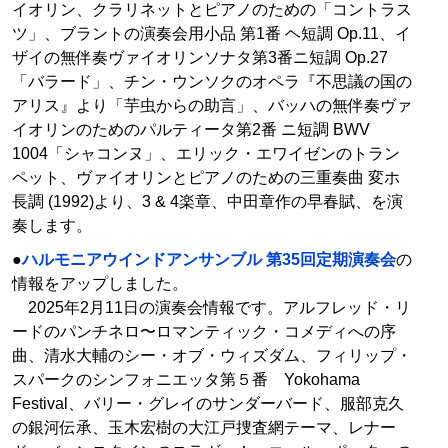
イオリン、クラリネットとピアノのための「コントラス
ツ」、ブラントの演奏会用小品 第1番 ヘ短調 Op.11、イ
ザイの無伴奏ヴァイオリンソナタ第3番ニ短調 Op.27
「バラード」、チン・ウンソクのオペラ『不思議の国の
アリス』より「芋虫からの助言」、バッハの無伴奏ヴァ
イオリンのためのパルティータ第2番 ニ短調 BWV
1004「シャコンヌ」、エリック・エワイゼンのトラン
ペット、ヴァイオリンとピアノのための三重奏曲 変ホ
長調 (1992)より、3 & 4楽章、中田章作の早春賦、を演
奏します。
●
ハルモニアウインドアンサンブル 第35回定期演奏会
の
情報をアップしました。
2025年2月11日の演奏会情報です。アルフレッド・リ
ードのパンチネロ〜ロマンティック・コメディへの序
曲、清水大輔のシー・オブ・ウィズダム、フィリップ・
スパークのシンフォニエッタ第５番 Yokohama
Festival、バリー・グレイのサンダーバード、服部克久
の銀河伝承、玉木宏樹の大江戸捜査網テーマ、レナー