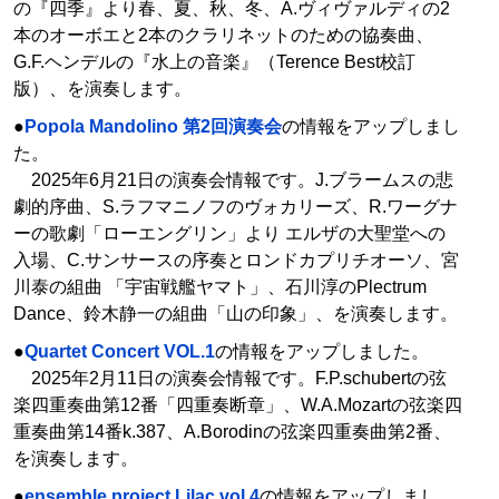
の『四季』より春、夏、秋、冬、A.ヴィヴァルディの2
本のオーボエと2本のクラリネットのための協奏曲、
G.F.ヘンデルの『水上の音楽』（Terence Best校訂
版）、を演奏します。
●
Popola Mandolino 第2回演奏会
の情報をアップしまし
た。
2025年6月21日の演奏会情報です。J.ブラームスの悲
劇的序曲、S.ラフマニノフのヴォカリーズ、R.ワーグナ
ーの歌劇「ローエングリン」より エルザの大聖堂への
入場、C.サンサースの序奏とロンドカプリチオーソ、宮
川泰の組曲 「宇宙戦艦ヤマト」、石川淳のPlectrum
Dance、鈴木静一の組曲「山の印象」、を演奏します。
●
Quartet Concert VOL.1
の情報をアップしました。
2025年2月11日の演奏会情報です。F.P.schubertの弦
楽四重奏曲第12番「四重奏断章」、W.A.Mozartの弦楽四
重奏曲第14番k.387、A.Borodinの弦楽四重奏曲第2番、
を演奏します。
●
ensemble project Lilac vol.4
の情報をアップしまし