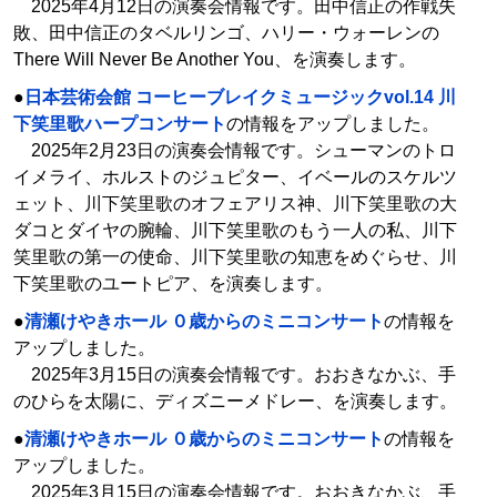
2025年4月12日の演奏会情報です。田中信正の作戦失
敗、田中信正のタベルリンゴ、ハリー・ウォーレンの
There Will Never Be Another You、を演奏します。
●
日本芸術会館 コーヒーブレイクミュージックvol.14 川
下笑里歌ハープコンサート
の情報をアップしました。
2025年2月23日の演奏会情報です。シューマンのトロ
イメライ、ホルストのジュピター、イベールのスケルツ
ェット、川下笑里歌のオフェアリス神、川下笑里歌の大
ダコとダイヤの腕輪、川下笑里歌のもう一人の私、川下
笑里歌の第一の使命、川下笑里歌の知恵をめぐらせ、川
下笑里歌のユートピア、を演奏します。
●
清瀬けやきホール ０歳からのミニコンサート
の情報を
アップしました。
2025年3月15日の演奏会情報です。おおきなかぶ、手
のひらを太陽に、ディズニーメドレー、を演奏します。
●
清瀬けやきホール ０歳からのミニコンサート
の情報を
アップしました。
2025年3月15日の演奏会情報です。おおきなかぶ、手