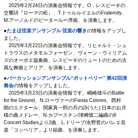
2025年2月24日の演奏会情報です。O．レスピーギの
交響詩『ローマの松』、T.ドゥルルイエルのFraternity、
M.アーノルドのピータールー序曲、を演奏します。
●
たまほ弦楽アンサンブル 弦楽の響き
の情報をアップし
ました。
2025年3月22日の演奏会情報です。リヒャルト・シュ
トラウスのメタモルフォーゼン、ヴォーン・ウィリアム
ズのオーボエ協奏曲、レスピーギのリュートのための古
風な舞曲とアリア、を演奏します。
●
パーカッションアンサンブル“ポットベリー” 第42回演
奏会
の情報をアップしました。
2025年3月23日の演奏会情報です。嶋崎雄斗のBattle
for the Ground、N.ローヴァーのFiesta Colores、西村
朗のエクタール、関家真一郎の月の詩(うた) 日本のお月
様の曲メドレー、N.カプースチン/津﨑慎二編曲の8
Concert Studiesより2曲、L.ドリーブ/永野哲のバレエ音
楽「コッペリア」より組曲、を演奏します。