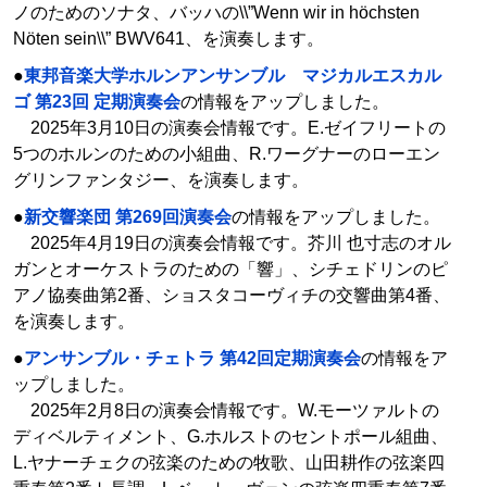
ノのためのソナタ、バッハの\\”Wenn wir in höchsten
Nöten sein\\” BWV641、を演奏します。
●
東邦音楽大学ホルンアンサンブル マジカルエスカル
ゴ 第23回 定期演奏会
の情報をアップしました。
2025年3月10日の演奏会情報です。E.ゼイフリートの
5つのホルンのための小組曲、R.ワーグナーのローエン
グリンファンタジー、を演奏します。
●
新交響楽団 第269回演奏会
の情報をアップしました。
2025年4月19日の演奏会情報です。芥川 也寸志のオル
ガンとオーケストラのための「響」、シチェドリンのピ
アノ協奏曲第2番、ショスタコーヴィチの交響曲第4番、
を演奏します。
●
アンサンブル・チェトラ 第42回定期演奏会
の情報をア
ップしました。
2025年2月8日の演奏会情報です。W.モーツァルトの
ディベルティメント、G.ホルストのセントポール組曲、
L.ヤナーチェクの弦楽のための牧歌、山田耕作の弦楽四