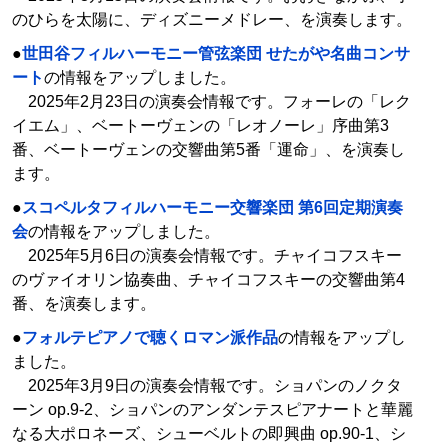
のひらを太陽に、ディズニーメドレー、を演奏します。
●
世田谷フィルハーモニー管弦楽団 せたがや名曲コンサ
ート
の情報をアップしました。
2025年2月23日の演奏会情報です。フォーレの「レク
イエム」、ベートーヴェンの「レオノーレ」序曲第3
番、ベートーヴェンの交響曲第5番「運命」、を演奏し
ます。
●
スコペルタフィルハーモニー交響楽団 第6回定期演奏
会
の情報をアップしました。
2025年5月6日の演奏会情報です。チャイコフスキー
のヴァイオリン協奏曲、チャイコフスキーの交響曲第4
番、を演奏します。
●
フォルテピアノで聴くロマン派作品
の情報をアップし
ました。
2025年3月9日の演奏会情報です。ショパンのノクタ
ーン op.9-2、ショパンのアンダンテスピアナートと華麗
なる大ポロネーズ、シューベルトの即興曲 op.90-1、シ