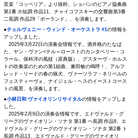
音楽「コッペリア」より抜粋、ショパンのピアノ協奏曲
第1番 ホ短調 作品11、チャイコフスキーの交響曲第3番
二長調 作品29「ポーランド」、を演奏します。
●
チェルヴェニー・ウィンド・オーケストラ #1
の情報を
アップしました。
2025年3月22日の演奏会情報です。酒井格のたなば
た、ヤン・ヴァン=テル＝ローストのカンタベリー・コ
ラール、保科洋の風紋（原典版）、グスターヴ・ホルス
トの吹奏楽のための第1組曲、兼田敏の鳴呼！、アルフ
レッド・リードの春の猟犬、ヴァーツラフ・ネリベルの
フェスティーヴォ、ナイジェル・ヘスのイーストコース
トの風景、を演奏します。
●
小林日和 ヴァイオリンリサイタル
の情報をアップしま
した。
2025年2月9日の演奏会情報です。エドヴァルド・グ
リーグのヴァイオリン・ソナタ 第1番 ヘ長調 作品8、エ
ドヴァルド・グリーグのヴァイオリン・ソナタ 第2番 ト
長調 作品13、エドヴァルド・グリーグのヴァイオリ