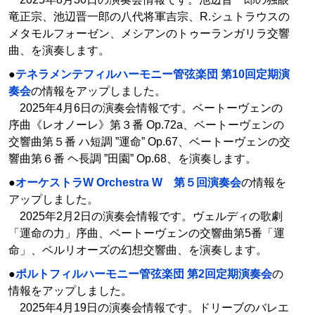
竜正宗、池辺晋一郎の八代将軍吉宗、R.シュトラウスの
メタモルフォーゼン、メシアンのトゥーランガリラ交響
曲、を演奏します。
●
テネラメンテフィルハーモニー管弦楽団 第10回定期演
奏会
の情報をアップしました。
2025年4月6日の演奏会情報です。ベートーヴェンの
序曲《レオノーレ》第３番 Op.72a、ベートーヴェンの
交響曲第５番 ハ短調 ”運命” Op.67、ベートーヴェンの交
響曲第６番 ヘ長調 ”田園” Op.68、を演奏します。
●
オーケストラW Orchestra W 第５回演奏会
の情報を
アップしました。
2025年2月2日の演奏会情報です。ヴェルディの歌劇
「運命の力」序曲、ベートーヴェンの交響曲第5番「運
命」、ベルリオーズの幻想交響曲、を演奏します。
●
ポルトフィルハーモニー管弦楽団 第2回定期演奏会
の
情報をアップしました。
2025年4月19日の演奏会情報です。ドリーブのバレエ