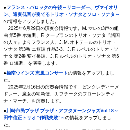
●
フランス・バロックの午後～リコーダー、ヴァイオリ
ン、通奏低音が奏でるトリオ・ソナタとソロ・ソナタ～
の情報をアップしました。
2025年6月29日の演奏会情報です。M. マレの3声の組
曲 第5番 ホ短調、F. クープランのトリオ・ソナタ『諸国
の人々』よりフランス人、J. M. オトテールのトリオ・
ソナタ 第3番 ニ短調 作品3-3、J. F. ルベルのトリオ・ソ
ナタ 第2番 変イ長調、J. F. ルベルのトリオ・ソナタ 第6
番 ロ短調、を演奏します。
●
操南ウインズ 恵風コンサート
の情報をアップしまし
た。
2025年2月16日の演奏会情報です。ピンクレディーメ
ドレー、魔女の宅急便、J. フチークのフローレンティ
ナ・マーチ、を演奏します。
●
川崎市民プラザ プラザ・アフタヌーンジャズVol.18～
田中信正トリオ “作戦失敗”～
の情報をアップしまし
た。