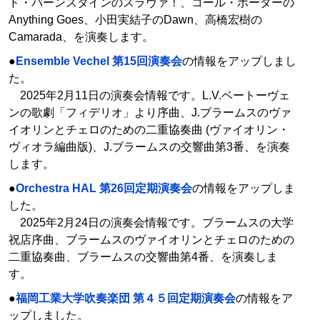
ド・バーンスタインのスラヴァ！、コール・ポーターの
Anything Goes、小田実結子のDawn、高橋宏樹の
Camarada、を演奏します。
●
Ensemble Vechel 第15回演奏会
の情報をアップしまし
た。
2025年2月11日の演奏会情報です。L.V.ベートーヴェ
ンの歌劇「フィデリオ」より序曲、J.ブラームスのヴァ
イオリンとチェロのための二重協奏曲 (ヴァイオリン・
ヴィオラ編曲版)、J.ブラームスの交響曲第3番、を演奏
します。
●
Orchestra HAL 第26回定期演奏会
の情報をアップしま
した。
2025年2月24日の演奏会情報です。ブラームスの大学
祝店序曲、ブラームスのヴァイオリンとチェロのための
二重協奏曲、ブラームスの交響曲第4番、を演奏しま
す。
●
福岡工業大学吹奏楽団 第４５回定期演奏会
の情報をア
ップしました。