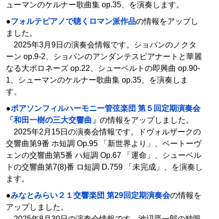
ューマンのケルナー歌曲集 op.35、を演奏します。
●
フォルテピアノで聴くロマン派作品
の情報をアップし
ました。
2025年3月9日の演奏会情報です。ショパンのノクタ
ーン op.9-2、ショパンのアンダンテスピアナートと華麗
なる大ポロネーズ op.22、シューベルトの即興曲 op.90-
1、シューマンのケルナー歌曲集 op.35、を演奏しま
す。
●
ポアソンフィルハーモニー管弦楽団 第５回定期演奏会
「和田一樹の三大交響曲」
の情報をアップしました。
2025年2月15日の演奏会情報です。ドヴォルザークの
交響曲第9番 ホ短調 Op.95 「新世界より」、ベートーヴ
ェンの交響曲第5番 ハ短調 Op.67 「運命」、シューベル
トの交響曲第7(8)番 ロ短調 D.759 「未完成」、を演奏し
ます。
●
みなとみらい２１交響楽団 第29回定期演奏会
の情報を
アップしました。
2025年8月30日の演奏会情報です。池辺晋一郎の独眼