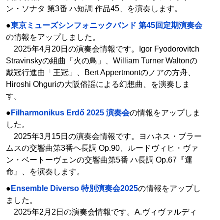
ン・ソナタ 第3番 ハ短調 作品45、を演奏します。
●
東京ミューズシンフォニックバンド 第45回定期演奏会
の情報をアップしました。
2025年4月20日の演奏会情報です。Igor Fyodorovitch
Stravinskyの組曲「火の鳥」、William Turner Waltonの
戴冠行進曲「王冠」、Bert Appertmontのノアの方舟、
Hiroshi Ohguriの大阪俗謡による幻想曲、を演奏しま
す。
●
Filharmonikus Erdő 2025 演奏会
の情報をアップしま
した。
2025年3月15日の演奏会情報です。ヨハネス・ブラー
ムスの交響曲第3番ヘ長調 Op.90、ルードヴィヒ・ヴァ
ン・ベートーヴェンの交響曲第5番 ハ長調 Op.67『運
命』、を演奏します。
●
Ensemble Diverso 特別演奏会2025
の情報をアップし
ました。
2025年2月2日の演奏会情報です。A.ヴィヴァルディ