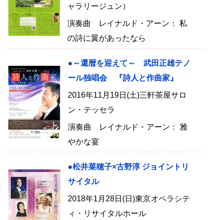
ャラリージュン）
演奏曲 レイナルド・アーン： 私
の詩に翼があったなら
●～還暦を迎えて～ 武田正雄テノ
ール独唱会 『詩人と作曲家』
2016年11月19日(土)三軒茶屋サロ
ン・テッセラ
演奏曲 レイナルド・アーン： 雅
やかな宴
●松井菜穂子×古野淳 ジョイントリ
サイタル
2018年1月28日(日)東京オペラシテ
ィ・リサイタルホール