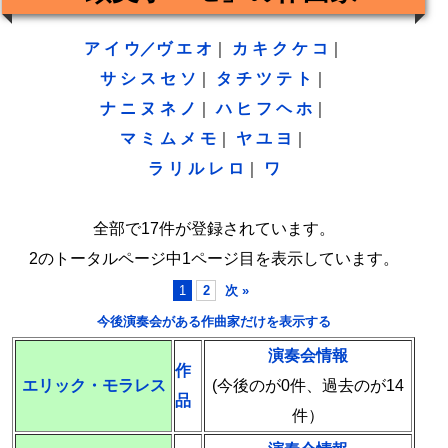
ア
イ
ウ／ヴ
エ
オ
｜
カ
キ
ク
ケ
コ
｜
サ
シ
ス
セ
ソ
｜
タ
チ
ツ
テ
ト
｜
ナ
ニ
ヌ
ネ
ノ
｜
ハ
ヒ
フ
ヘ
ホ
｜
マ
ミ
ム
メ
モ
｜
ヤ
ユ
ヨ
｜
ラ
リ
ル
レ
ロ
｜
ワ
全部で17件が登録されています。
2のトータルページ中1ページ目を表示しています。
1
2
次 »
今後演奏会がある作曲家だけを表示する
演奏会情報
作
エリック・モラレス
(今後のが0件、過去のが14
品
件）