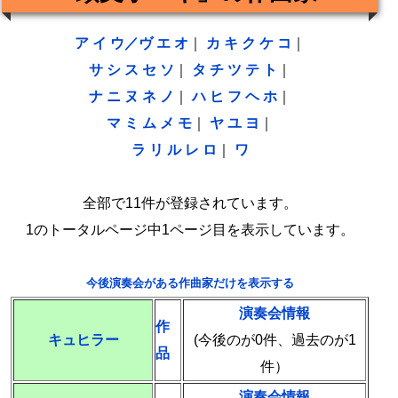
ア
イ
ウ／ヴ
エ
オ
｜
カ
キ
ク
ケ
コ
｜
サ
シ
ス
セ
ソ
｜
タ
チ
ツ
テ
ト
｜
ナ
ニ
ヌ
ネ
ノ
｜
ハ
ヒ
フ
ヘ
ホ
｜
マ
ミ
ム
メ
モ
｜
ヤ
ユ
ヨ
｜
ラ
リ
ル
レ
ロ
｜
ワ
全部で11件が登録されています。
1のトータルページ中1ページ目を表示しています。
今後演奏会がある作曲家だけを表示する
演奏会情報
作
キュヒラー
(今後のが0件、過去のが1
品
件）
演奏会情報