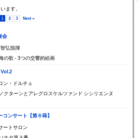
ています。
1
2
3
Next »
奏会
浦智弘指揮
の歌 - 3つの交響的絵画
l.2
トサロン・ドルチェ
ノクターンとアレグロスケルツァンド シシリエンヌ
ィーコンサート【第６蒔】
ンサートサロン
ソナタ第３番