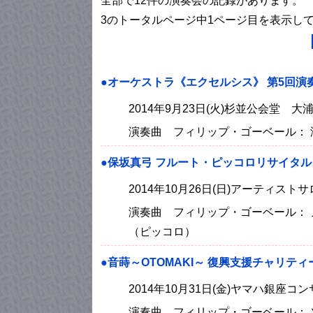
全部で12件の演奏会の記録があります。
3のトータルページ中1ページ目を表示し
●オーケストラ《エクセルシス》 第5回演
2014年9月23日(火)杉並公会堂 大
演奏曲 フィリップ・ゴーベール： 海
●保坂真弓 フルート・ピッコロリサイタル Vo
2014年10月26日(日)アーティス
演奏曲 フィリップ・ゴーベール： 
（ピッコロ）
●音蒔～OTOMAKI～ 復興支援チャリテ
2014年10月31日(金)ヤマハ銀座コ
演奏曲 フィリップ・ゴーベール： 