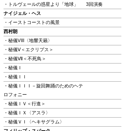
・トルヴェールの惑星より「地球」
3回演奏
ナイジェル・ヘス
・イーストコーストの風景
西村朗
・秘儀VIII〈地響天籟〉
・秘儀Ⅴ＜エクリプス＞
・秘儀Ⅶ＜不死鳥＞
・秘儀Ｉ
・秘儀ＩＩ
・秘儀ＩＩＩ－旋回舞踊のためのヘテ
ロフォニー
・秘儀ＩＶ＜行進＞
・秘儀ＩＸ〈アスラ〉
・秘儀ＶＩ〈ヘキサグラム〉
フィリップ・スパーク