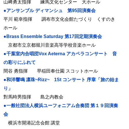
山﨑勇太指揮 練馬文化センター 大ホール
●アンサンブル ディマンシュ 第95回演奏会
平川 範幸指揮 調布市文化会館たづくり くすのき
ホール
●Brass Ensemble Saturday 第17回定期演奏会
京都市立京都堀川音楽高等学校音楽ホール
●千葉室内合唱団Vox Aeterna アカペラコンサート 音
の彩りにふれて
間谷 勇指揮 早稲田奉仕園 スコットホール
●和洋響鳴 凛珠~Rizz~ 1St コンサート 序章「旅の始ま
り」
對馬時男指揮 島之内教会
●一般社団法人横浜ユーフォニアム合奏団 第１９回演奏
会
横浜市開港記念会館 講堂