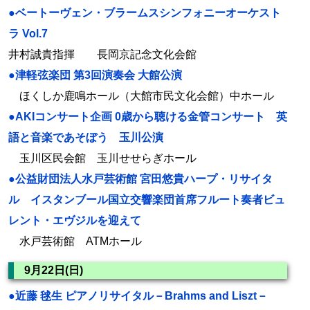
●ベートーヴェン・ブラームスシンフォニーオーケスト
ラ Vol.7
井村誠貴指揮 長岡京記念文化会館
●津軽弦楽団 第3回演奏会 大館公演
ほくしか鹿鳴ホール（大館市民文化会館）中ホール
●AKIコンサート企画 0歳から聴ける金管コンサート 英
語と音楽であそぼう 玉川公演
玉川区民会館 玉川せせらぎホール
●公益財団法人水戸芸術館 宮田悠貴ハープ・リサイタ
ル イスタンブール国立交響楽団首席フルート奏者ビュ
レント・エヴジルを迎えて
水戸芸術館 ATMホール
9月22日(日)
●近藤 毬生 ピアノリサイタル－Brahms and Liszt－