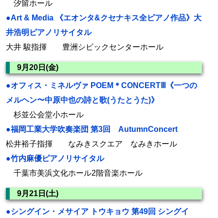
汐留ホール
●Art & Media 《エオンタ&クセナキス全ピアノ作品》大
井浩明ピアノリサイタル
大井 駿指揮 豊洲シビックセンターホール
9月20日(金)
●オフィス・ミネルヴァ POEM＊CONCERTⅢ《一つの
メルヘン〜中原中也の詩と歌(うたとうた)》
杉並公会堂小ホール
●福岡工業大学吹奏楽団 第3回 AutumnConcert
松井裕子指揮 なみきスクエア なみきホール
●竹内麻優ピアノリサイタル
千葉市美浜文化ホール2階音楽ホール
9月21日(土)
●シングイン・メサイア トウキョウ 第49回 シングイ