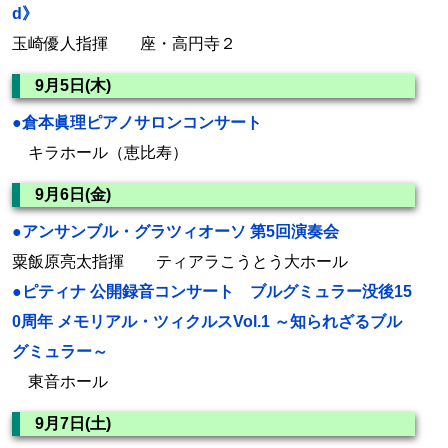
d》
玉崎優人指揮 座・高円寺２
9月5日(木)
●倉本眞理ピアノサロンコンサート
キラホール（恵比寿）
9月6日(金)
●アンサンブル・グラツィオーソ 第5回演奏会
粟飯原亮太指揮 ティアラこうとう大ホール
●ピティナ 公開録音コンサート ブルグミュラー没後15
0周年 メモリアル・ツィクルスVol.1 ～知られざるブル
グミュラー～
東音ホール
9月7日(土)