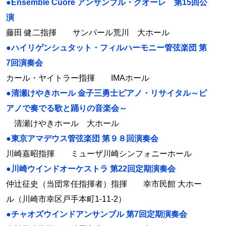
●Ensemble Cuore アンサンブル・クオーレ 第15回公
演
藤田 健二指揮 サンパール荒川 大ホール
●ハイリゲンシュタット・フィルハーモニー管弦楽団 第
7回演奏会
カール・ヤイトラー指揮 IMAホール
●清瀬けやきホール 金子三勇士ピアノ・リサイタル～ピ
アノで奏でる歌と踊りの音楽会～
清瀬けやきホール 大ホール
●東京アマデウス管弦楽団 第９８回演奏会
川崎嘉昭指揮 ミューザ川崎シンフォニーホール
●川崎ウインドオーケストラ 第22回定期演奏会
仲辻征史（当団常任指揮者）指揮 幸市民館 大ホー
ル（川崎市幸区戸手本町1-11-2）
●チャオズウインドアンサンブル 第7回定期演奏会