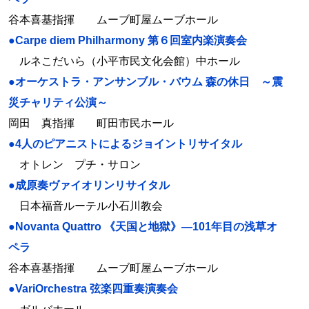
谷本喜基指揮 ムーブ町屋ムーブホール
●Carpe diem Philharmony 第６回室内楽演奏会
ルネこだいら（小平市民文化会館）中ホール
●オーケストラ・アンサンブル・バウム 森の休日 ～震
災チャリティ公演～
岡田 真指揮 町田市民ホール
●4人のピアニストによるジョイントリサイタル
オトレン プチ・サロン
●成原奏ヴァイオリンリサイタル
日本福音ルーテル小石川教会
●Novanta Quattro 《天国と地獄》―101年目の浅草オ
ペラ
谷本喜基指揮 ムーブ町屋ムーブホール
●VariOrchestra 弦楽四重奏演奏会