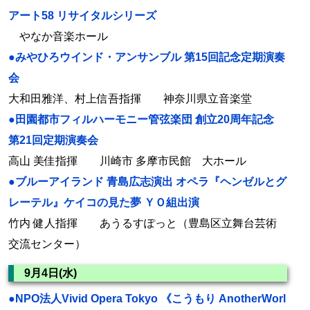
アート58 リサイタルシリーズ
やなか音楽ホール
●みやひろウインド・アンサンブル 第15回記念定期演奏
会
大和田雅洋、村上信吾指揮 神奈川県立音楽堂
●田園都市フィルハーモニー管弦楽団 創立20周年記念
第21回定期演奏会
高山 美佳指揮 川崎市 多摩市民館 大ホール
●ブルーアイランド 青島広志演出 オペラ『ヘンゼルとグ
レーテル』ケイコの見た夢 ＹＯ組出演
竹内 健人指揮 あうるすぽっと（豊島区立舞台芸術
交流センター）
9月4日(水)
●NPO法人Vivid Opera Tokyo 《こうもり AnotherWorl