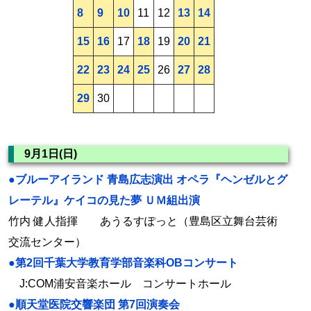
8
9
10
11
12
13
14
15
16
17
18
19
20
21
22
23
24
25
26
27
28
29
30
9月1日(日)
●ブルーアイランド 青島広志演出 オペラ『ヘンゼルとグ
レーテル』ケイコの見た夢 ＵＭ組出演
竹内 健人指揮 あうるすぽっと（豊島区立舞台芸術
交流センター）
●第2回千葉大学教育学部音楽科OBコンサート
J:COM浦安音楽ホール コンサートホール
●順天堂医院交響楽団 第7回演奏会