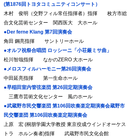
(第1876回トヨタコミュニティコンサート）
木村 俊明（交野フィル常任指揮者）指揮 枚方市総
合文化芸術センター 関西医大 大ホール
●Der ferne Klang 第7回演奏会
角田 鋼亮指揮 サントリーホール
●オルフ祝祭合唱団 ロッシーニ「小荘厳ミサ曲」
松川智哉指揮 なかのZERO 大ホール
●メロスフィルハーモニー第26回演奏会
中田延亮指揮 第一生命ホール
●早稲田室内管弦楽団 第26回定期演奏会
三鷹市芸術文化センター 風のホール
●武蔵野市民交響楽団 第106回吹奏楽定期演奏会蔵野市
民交響楽団 第106回吹奏楽定期演奏会
上原 宏 (桐朋学園大学教授 東京佼成ウインドオーケス
トラ ホルン奏者)指揮 武蔵野市民文化会館