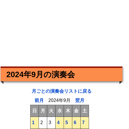
2024年9月の演奏会
月ごとの演奏会リストに戻る
前月
2024年9月
翌月
日
月
火
水
木
金
土
1
2
3
4
5
6
7