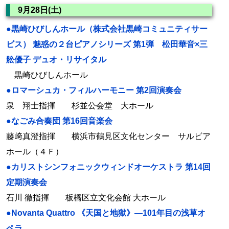
9月28日(土)
●黒崎ひびしんホール（株式会社黒崎コミュニティサー
ビス） 魅惑の２台ピアノシリーズ 第1弾 松田華音×三
舩優子 デュオ・リサイタル
黒崎ひびしんホール
●ロマーシュカ・フィルハーモニー 第2回演奏会
泉 翔士指揮 杉並公会堂 大ホール
●なごみ合奏団 第16回音楽会
藤﨑真澄指揮 横浜市鶴見区文化センター サルビア
ホール（４Ｆ）
●カリストシンフォニックウィンドオーケストラ 第14回
定期演奏会
石川 徹指揮 板橋区立文化会館 大ホール
●Novanta Quattro 《天国と地獄》―101年目の浅草オ
ペラ