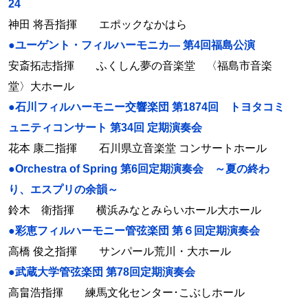
24
神田 将吾指揮 エポックなかはら
●ユーゲント・フィルハーモニカ― 第4回福島公演
安斎拓志指揮 ふくしん夢の音楽堂 〈福島市音楽
堂〉大ホール
●石川フィルハーモニー交響楽団 第1874回 トヨタコミ
ュニティコンサート 第34回 定期演奏会
花本 康二指揮 石川県立音楽堂 コンサートホール
●Orchestra of Spring 第6回定期演奏会 ～夏の終わ
り、エスプリの余韻～
鈴木 衛指揮 横浜みなとみらいホール大ホール
●彩恵フィルハーモニー管弦楽団 第６回定期演奏会
高橋 俊之指揮 サンパール荒川・大ホール
●武蔵大学管弦楽団 第78回定期演奏会
高畠浩指揮 練馬文化センター･こぶしホール