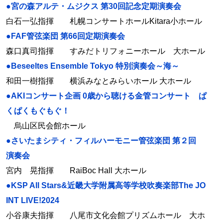
●宮の森アルテ・ムジクス 第30回記念定期演奏会
白石一弘指揮 札幌コンサートホールKitara小ホール
●FAF管弦楽団 第66回定期演奏会
森口真司指揮 すみだトリフォニーホール 大ホール
●Beseeltes Ensemble Tokyo 特別演奏会～海～
和田一樹指揮 横浜みなとみらいホール 大ホール
●AKIコンサート企画 0歳から聴ける金管コンサート ぱ
くぱくもぐもぐ！
烏山区民会館ホール
●さいたまシティ・フィルハーモニー管弦楽団 第２回
演奏会
宮内 晃指揮 RaiBoc Hall 大ホール
●KSP All Stars&近畿大学附属高等学校吹奏楽部The JO
INT LIVE!2024
小谷康夫指揮 八尾市文化会館プリズムホール 大ホ