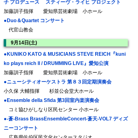
子 プロデュース スティーヴ・ライヒ プロジェクト
加藤訓子指揮 愛知県芸術劇場 小ホール
●Duo＆Quartet コンサート
代官山教会
9月14日(土)
●KUNIKO KATO & MUSICIANS STEVE REICH『kuni
ko plays reich ll / DRUMMING LIVE』愛知公演
加藤訓子指揮 愛知県芸術劇場 小ホール
●ニューシティオーケストラ 第８３回定期演奏会
小久保 大輔指揮 杉並公会堂大ホール
●Ensemble della Sfida 第3回室内楽演奏会
コミ協ひがしなり区民センター 小ホール
●-蒼-Brass BrassEnsembleConcert-蒼天-VOL7 ディズ
ニーコンサート
広島県佐伯区民文化センタースタジオ