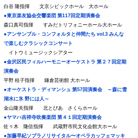
白谷 隆指揮 文京シビックホール 大ホール
●東京楽友協会交響楽団 第117回定期演奏会
森口真司指揮 すみだトリフォニーホール大ホール
●アンサンブル・コンフォルタと仲間たち vol.3 みんな
で楽しむクラシックコンサート
イトウミュージックシアター
●金沢区民フィルハーモニーオーケストラ 第２７回定期
演奏会
平野 桂子指揮 鎌倉芸術館 大ホール
●オーケストラ・ディマンシュ 第57回演奏会 ～森に雪
湖水に氷 野には人～
金山隆夫指揮 北とぴあ さくらホール
●ヤマハ吉祥寺吹奏楽団 第４１回定期演奏会
佐々木 隆信指揮 武蔵野市民文化会館大ホール
●加藤早紀ソプラノリサイタル〜オペラカッフェマッキ