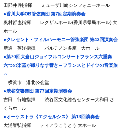
田部井 剛指揮 ミューザ川崎シンフォニーホール
●香川大学OB管弦楽団 第7回定期演奏会
奥村哲也指揮 レクザムホール(香川県県民ホール) 大
ホール
●クレセント・フィルハーモニー管弦楽団 第43回演奏会
新通 英洋指揮 パルテノン多摩 大ホール
●第70回大倉山ジョイフルコンサートフランス六重奏
六つの楽器が織りなす響き～フランスとドイツの音楽旅
～
横浜市 港北公会堂
●渋谷交響楽団 第77回定期演奏会
吉田 行地指揮 渋谷区文化総合センター大和田 さ
くらホール
●オーケストラ《エクセルシス》 第13回演奏会
大浦智弘指揮 ティアラこうとう 大ホール