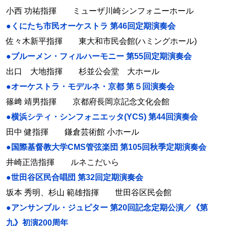
小西 功祐指揮 ミューザ川崎シンフォニーホール
●くにたち市民オーケストラ 第46回定期演奏会
佐々木新平指揮 東大和市民会館(ハミングホール)
●ブルーメン・フィルハーモニー 第55回定期演奏会
出口 大地指揮 杉並公会堂 大ホール
●オーケストラ・モデルネ・京都 第５回演奏会
篠﨑 靖男指揮 京都府長岡京記念文化会館
●横浜シティ・シンフォニエッタ(YCS) 第44回演奏会
田中 健指揮 鎌倉芸術館 小ホール
●国際基督教大学CMS管弦楽団 第105回秋季定期演奏会
井崎正浩指揮 ルネこだいら
●世田谷区民合唱団 第32回定期演奏会
坂本 秀明、杉山 範雄指揮 世田谷区民会館
●アンサンブル・ジュピター 第20回記念定期公演／《第
九》初演200周年