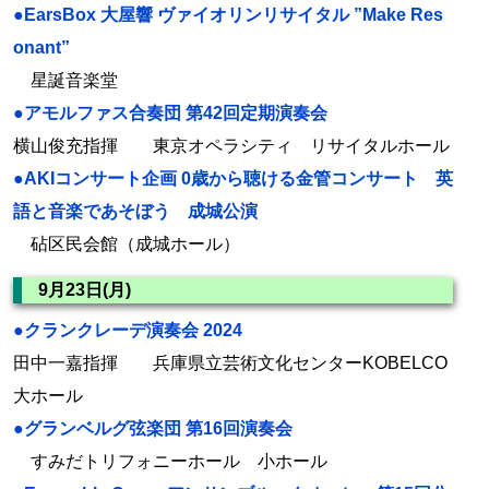
●EarsBox 大屋響 ヴァイオリンリサイタル ”Make Res
onant”
星誕音楽堂
●アモルファス合奏団 第42回定期演奏会
横山俊充指揮 東京オペラシティ リサイタルホール
●AKIコンサート企画 0歳から聴ける金管コンサート 英
語と音楽であそぼう 成城公演
砧区民会館（成城ホール）
9月23日(月)
●クランクレーデ演奏会 2024
田中一嘉指揮 兵庫県立芸術文化センターKOBELCO
大ホール
●グランベルグ弦楽団 第16回演奏会
すみだトリフォニーホール 小ホール