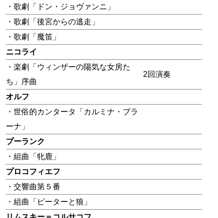
・歌劇「ドン・ジョヴァンニ」
・歌劇「後宮からの逃走」
・歌劇「魔笛」
ニコライ
・楽劇「ウィンザーの陽気な女房た
2回演奏
ち」序曲
オルフ
・世俗的カンタータ「カルミナ・ブラ
ーナ」
プーランク
・組曲「牝鹿」
プロコフィエフ
・交響曲第５番
・組曲「ピーターと狼」
リムスキー＝コルサコフ