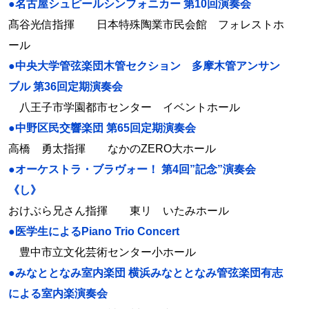
●名古屋シュピールシンフォニカー 第10回演奏会
髙谷光信指揮 日本特殊陶業市民会館 フォレストホ
ール
●中央大学管弦楽団木管セクション 多摩木管アンサン
ブル 第36回定期演奏会
八王子市学園都市センター イベントホール
●中野区民交響楽団 第65回定期演奏会
高橋 勇太指揮 なかのZERO大ホール
●オーケストラ・ブラヴォー！ 第4回”記念”演奏会
《し》
おけぶら兄さん指揮 東リ いたみホール
●医学生によるPiano Trio Concert
豊中市立文化芸術センター小ホール
●みなととなみ室内楽団 横浜みなととなみ管弦楽団有志
による室内楽演奏会