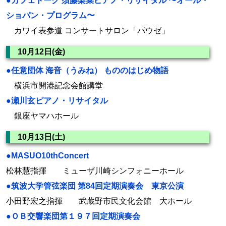
●カフェトーク 須藤梨菜ピアノ・リサイタル 〜オール・
ショパン・プログラム〜
カワイ表参道 コンサートサロン「パウゼ」
10月12日(金)
●任意団体 海音（うみね） もののはじめ物語
横浜市開港記念会館講堂
●瀬川玄ピアノ・リサイタル
銀座ヤマハホール
10月13日(土)
●MASUO10thConcert
松林慧指揮 ミューザ川崎シンフォニーホール
●筑波大学管弦楽団 第84回定期演奏会 東京公演
小田野宏之指揮 武蔵野市民文化会館 大ホール
●ＯＢ交響楽団第１９７回定期演奏会