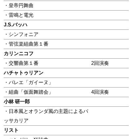
・皇帝円舞曲
・雷鳴と電光
J.S.バッハ
・シンフォニア
・管弦楽組曲第１番
カリンニコフ
・交響曲第１番
2回演奏
ハチャトゥリアン
・バレエ「ガイーヌ」
・組曲「仮面舞踏会」
4回演奏
小林 研一郎
・日本風とオランダ風の主題によるパ
ッサカリア
リスト